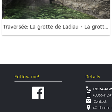
Traversée: La grotte de Ladiau - La grotte du Dufour
Follow me!
Details
phone
+3366412
smartphone
+33664129
mail
Contact
location_on
40 chemin 