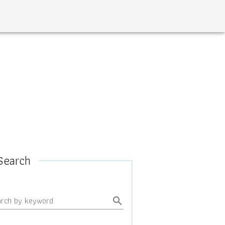
Search
arch by keyword
search