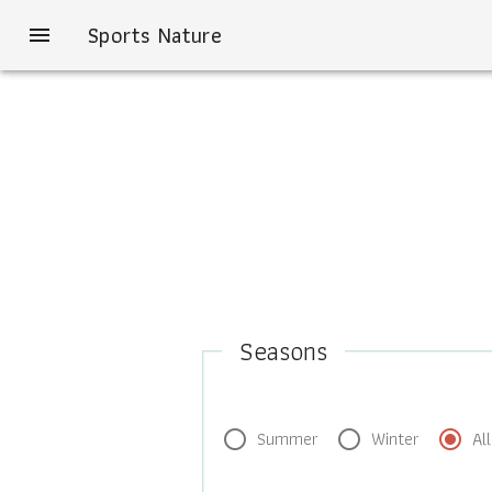
Sports Nature
menu
Seasons
Summer
Winter
All
radio_button_unchecked
radio_button_unchecked
radio_button_checked