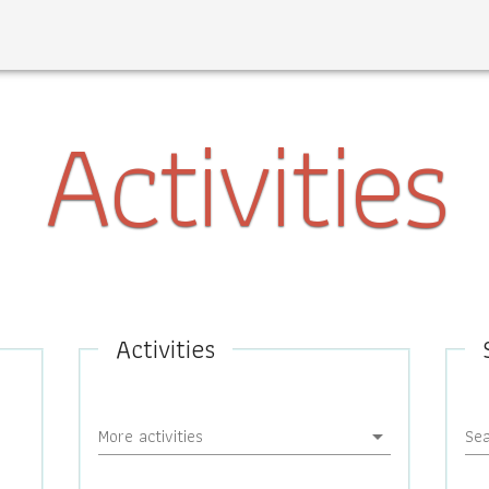
Activities
Activities
More activities
Se
arrow_drop_down